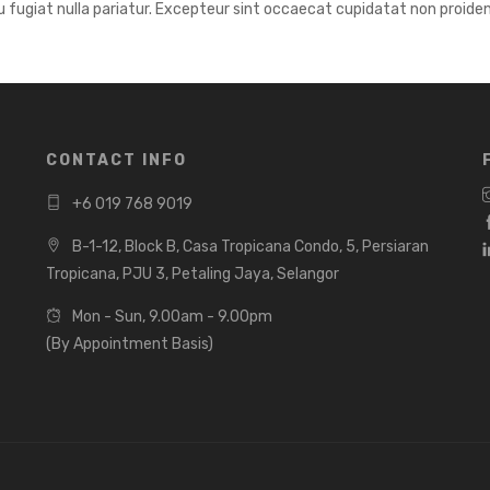
eu fugiat nulla pariatur. Excepteur sint occaecat cupidatat non proiden
CONTACT INFO
+6 019 768 9019
B-1-12, Block B, Casa Tropicana Condo, 5, Persiaran
Tropicana, PJU 3, Petaling Jaya, Selangor
Mon - Sun, 9.00am - 9.00pm
(By Appointment Basis)