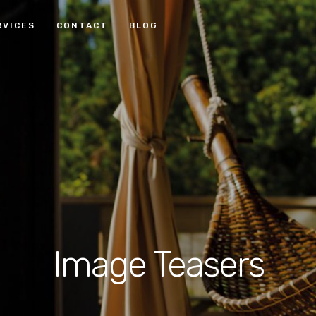
RVICES
CONTACT
BLOG
Image Teasers